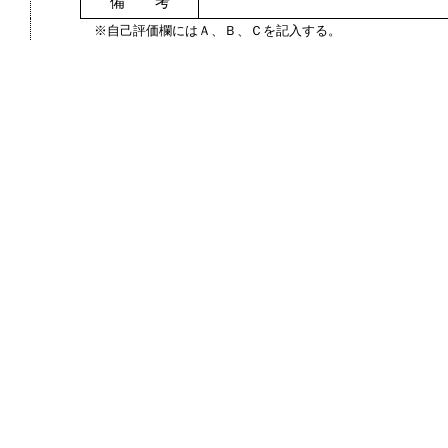
備 考
※自己評価欄にはＡ、Ｂ、Ｃを記入する。