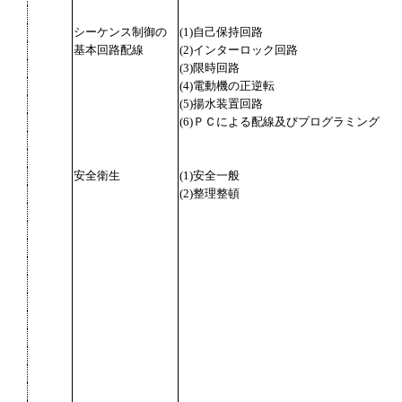
シーケンス制御の
(1)自己保持回路
基本回路配線
(2)インターロック回路
(3)限時回路
(4)電動機の正逆転
(5)揚水装置回路
(6)ＰＣによる配線及びプログラミング
安全衛生
(1)安全一般
(2)整理整頓