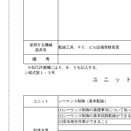
使用する機械
配線工具、ＰＣ、ビル設備実験装置
器具等
備 考
※自己評価欄にはＡ、Ｂ、Ｃを記入する。
シ様式第１－３号
ユ ニ ッ 
ユニット
シーケンス制御（基本配線）
(1)シーケンス制御の基礎事項について知
(2)シーケンス制御の基本回路配線ができ
(3)安全衛生作業ができること
到達水準