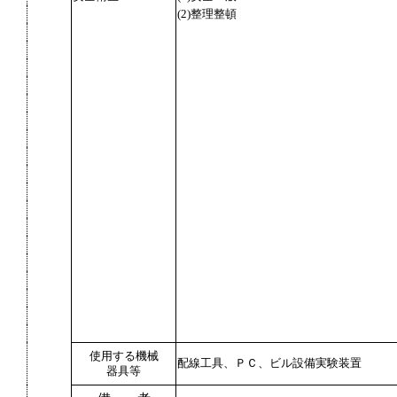
(2)整理整頓
使用する機械
配線工具、ＰＣ、ビル設備実験装置
器具等