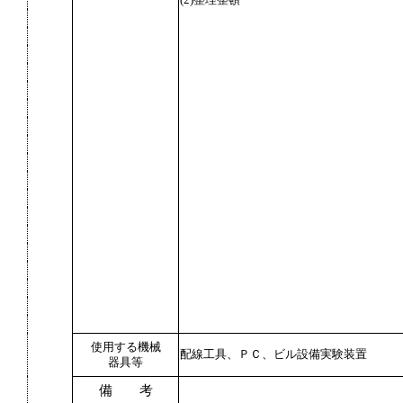
(2)整理整頓
使用する機械
配線工具、ＰＣ、ビル設備実験装置
器具等
備 考