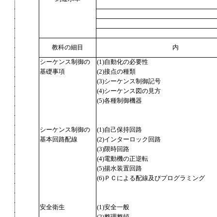
教科の細目
内
シーケンス制御の
(1)自動化の必要性
基礎事項
(2)接点の種類
(3)シーケンス制御記号
(4)シーケンス図の見方
(5)各種制御機器
シーケンス制御の
(1)自己保持回路
基本回路配線
(2)インターロック回路
(3)限時回路
(4)電動機の正逆転
(5)揚水装置回路
(6)ＰＣによる配線及びプログラミング
安全衛生
(1)安全一般