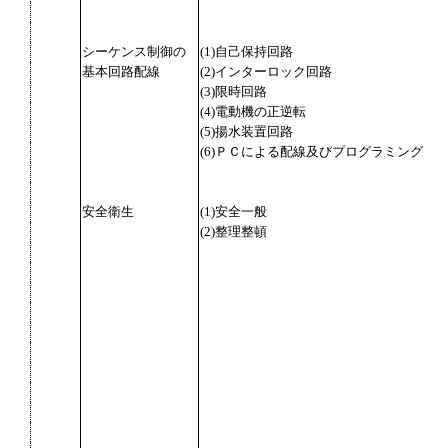
シーケンス制御の
(1)自己保持回路
基本回路配線
(2)インターロック回路
(3)限時回路
(4)電動機の正逆転
(5)揚水装置回路
(6)ＰＣによる配線及びプログラミング
安全衛生
(1)安全一般
(2)整理整頓