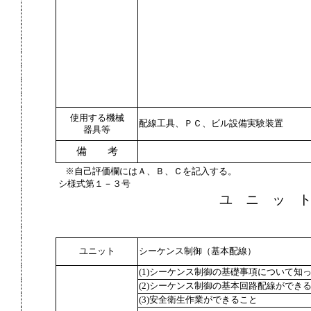
使用する機械
配線工具、ＰＣ、ビル設備実験装置
器具等
備 考
※自己評価欄にはＡ、Ｂ、Ｃを記入する。
シ様式第１－３号
ユ ニ ッ 
ユニット
シーケンス制御（基本配線）
(1)シーケンス制御の基礎事項について知
(2)シーケンス制御の基本回路配線ができ
(3)安全衛生作業ができること