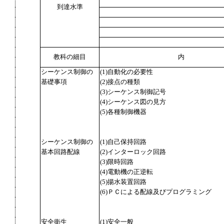
到達水準
教科の細目
内
シーケンス制御の
(1)自動化の必要性
基礎事項
(2)接点の種類
(3)シーケンス制御記号
(4)シーケンス図の見方
(5)各種制御機器
シーケンス制御の
(1)自己保持回路
基本回路配線
(2)インターロック回路
(3)限時回路
(4)電動機の正逆転
(5)揚水装置回路
(6)ＰＣによる配線及びプログラミング
安全衛生
(1)安全一般