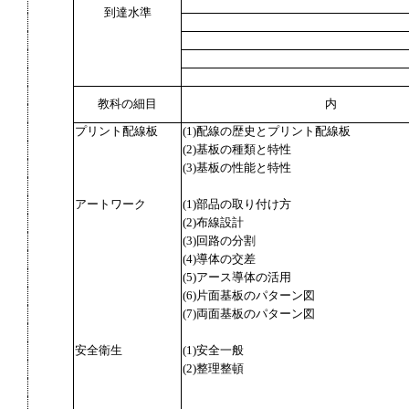
到達水準
教科の細目
内
プリント配線板
(1)配線の歴史とプリント配線板
(2)基板の種類と特性
(3)基板の性能と特性
アートワーク
(1)部品の取り付け方
(2)布線設計
(3)回路の分割
(4)導体の交差
(5)アース導体の活用
(6)片面基板のパターン図
(7)両面基板のパターン図
安全衛生
(1)安全一般
(2)整理整頓