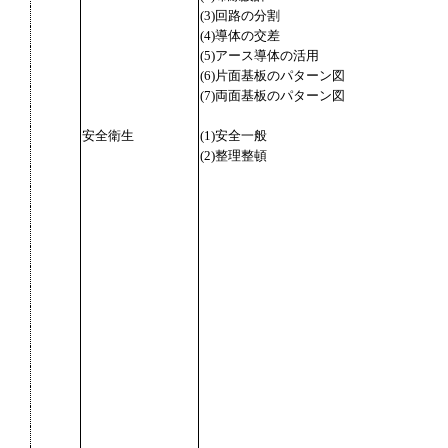
(3)回路の分割
(4)導体の交差
(5)アース導体の活用
(6)片面基板のパターン図
(7)両面基板のパターン図
安全衛生
(1)安全一般
(2)整理整頓