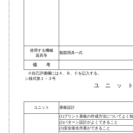
使用する機械
製図用具一式
器具等
備 考
※自己評価欄にはＡ、Ｂ、Ｃを記入する。
シ様式第１－３号
ユ ニ ッ 
ユニット
基板設計
(1)プリント基板の作成方法についてよく
(2)パターン設計がよくできること
(3)安全衛生作業ができること