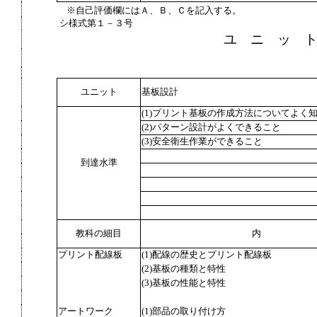
※自己評価欄にはＡ、Ｂ、Ｃを記入する。
シ様式第１－３号
ユ ニ ッ 
ユニット
基板設計
(1)プリント基板の作成方法についてよく
(2)パターン設計がよくできること
(3)安全衛生作業ができること
到達水準
教科の細目
内
プリント配線板
(1)配線の歴史とプリント配線板
(2)基板の種類と特性
(3)基板の性能と特性
アートワーク
(1)部品の取り付け方