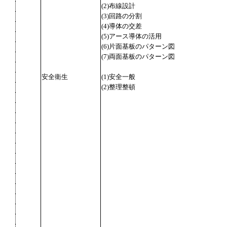
(2)布線設計
(3)回路の分割
(4)導体の交差
(5)アース導体の活用
(6)片面基板のパターン図
(7)両面基板のパターン図
安全衛生
(1)安全一般
(2)整理整頓