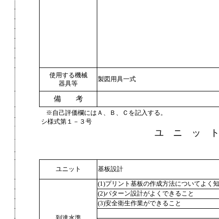
使用する機械
製図用具一式
器具等
備 考
※自己評価欄にはＡ、Ｂ、Ｃを記入する。
シ様式第１－３号
ユ ニ ッ 
ユニット
基板設計
(1)プリント基板の作成方法についてよく
(2)パターン設計がよくできること
(3)安全衛生作業ができること
到達水準