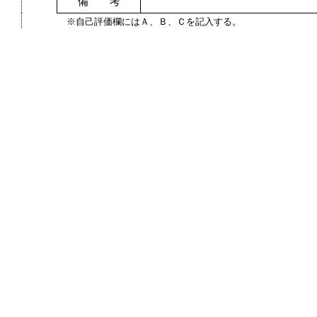
備 考
※自己評価欄にはＡ、Ｂ、Ｃを記入する。