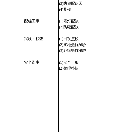
(3)防犯配線図
(4)見積
配線工事
(1)電灯配線
(2)防犯配線
試験・検査
(1)目視点検
(2)接地抵抗試験
(3)絶縁抵抗試験
安全衛生
(1)安全一般
(2)整理整頓