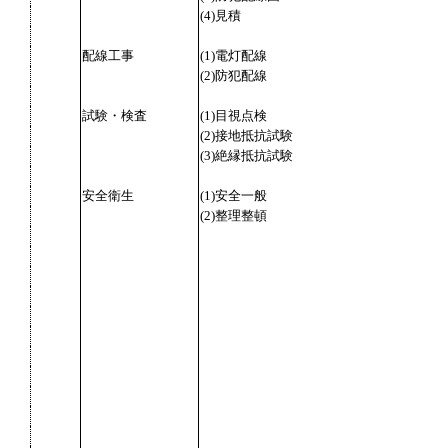
(4)見積
配線工事
(1)電灯配線
(2)防犯配線
試験・検査
(1)目視点検
(2)接地抵抗試験
(3)絶縁抵抗試験
安全衛生
(1)安全一般
(2)整理整頓