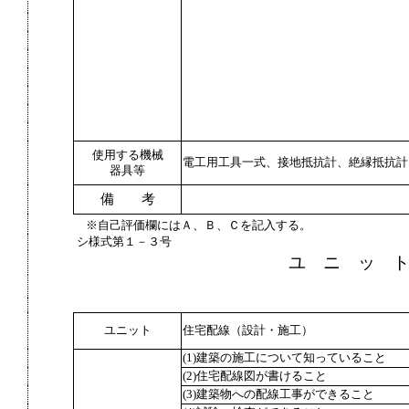
使用する機械
電工用工具一式、接地抵抗計、絶縁抵抗計
器具等
備 考
※自己評価欄にはＡ、Ｂ、Ｃを記入する。
シ様式第１－３号
ユ ニ ッ 
ユニット
住宅配線（設計・施工）
(1)建築の施工について知っていること
(2)住宅配線図が書けること
(3)建築物への配線工事ができること