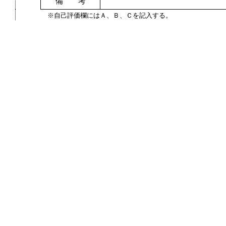
備 考
※自己評価欄にはＡ、Ｂ、Ｃを記入する。