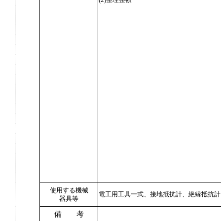
(2)整理整頓
使用する機械
電工用工具一式、接地抵抗計、絶縁抵抗計
器具等
備 考