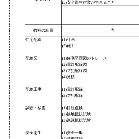
(5)安全衛生作業ができること
教科の細目
内
住宅配線
(1)計画
(2)施工
配線図
(1)住宅平面図のトレース
(2)電灯配線図
(3)防犯配線図
(4)見積
配線工事
(1)電灯配線
(2)防犯配線
試験・検査
(1)目視点検
(2)接地抵抗試験
(3)絶縁抵抗試験
安全衛生
(1)安全一般