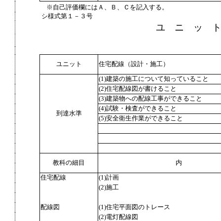
※自己評価欄にはＡ、Ｂ、Ｃを記入する。
シ様式第１－３号
ユ ニ ッ 
ユニット
住宅配線（設計・施工）
(1)建築の施工について知っていること
(2)住宅配線図が書けること
(3)建築物への配線工事ができること
(4)試験・検査ができること
到達水準
(5)安全衛生作業ができること
教科の細目
内
住宅配線
(1)計画
(2)施工
配線図
(1)住宅平面図のトレース
(2)電灯配線図