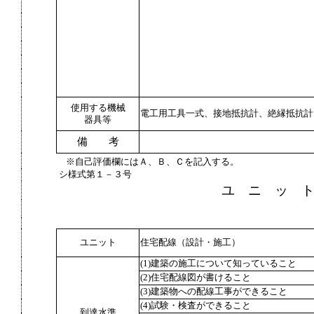
使用する機械
電工用工具一式、接地抵抗計、絶縁抵抗計
器具等
備 考
※自己評価欄にはＡ、Ｂ、Ｃを記入する。
シ様式第１－３号
ユ ニ ッ 
ユニット
住宅配線（設計・施工）
(1)建築の施工について知っていること
(2)住宅配線図が書けること
(3)建築物への配線工事ができること
(4)試験・検査ができること
到達水準