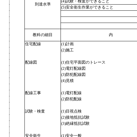
(4)試験・検査ができること
到達水準
(5)安全衛生作業ができること
教科の細目
内
住宅配線
(1)計画
(2)施工
配線図
(1)住宅平面図のトレース
(2)電灯配線図
(3)防犯配線図
(4)見積
配線工事
(1)電灯配線
(2)防犯配線
試験・検査
(1)目視点検
(2)接地抵抗試験
(3)絶縁抵抗試験
安全衛生
(1)安全一般