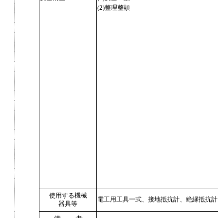
(2)整理整頓
使用する機械
電工用工具一式、接地抵抗計、絶縁抵抗計
器具等