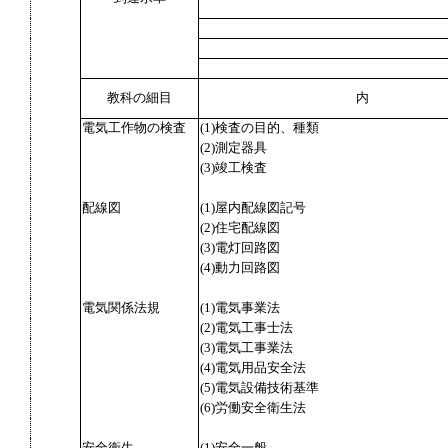
教科の細目
内
電気工作物の検査
(1)検査の目的、種類
(2)測定器具
(3)竣工検査
配線図
(1)屋内配線図記号
(2)住宅配線図
(3)電灯回路図
(4)動力回路図
電気関係法規
(1)電気事業法
(2)電気工事士法
(3)電気工事業法
(4)電気用品安全法
(5)電気設備技術基準
(6)労働安全衛生法