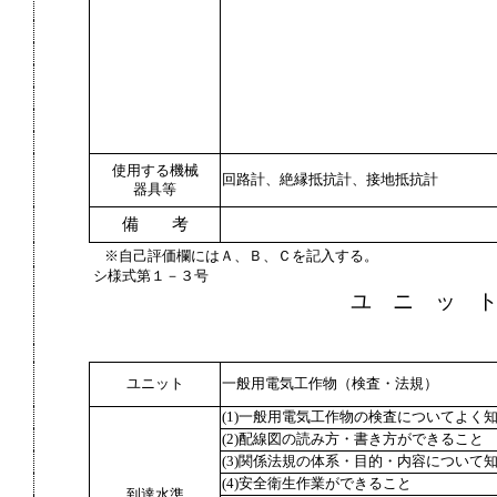
使用する機械
回路計、絶縁抵抗計、接地抵抗計
器具等
備 考
※自己評価欄にはＡ、Ｂ、Ｃを記入する。
シ様式第１－３号
ユ ニ ッ 
ユニット
一般用電気工作物（検査・法規）
(1)一般用電気工作物の検査についてよく
(2)配線図の読み方・書き方ができること
(3)関係法規の体系・目的・内容について
(4)安全衛生作業ができること
到達水準