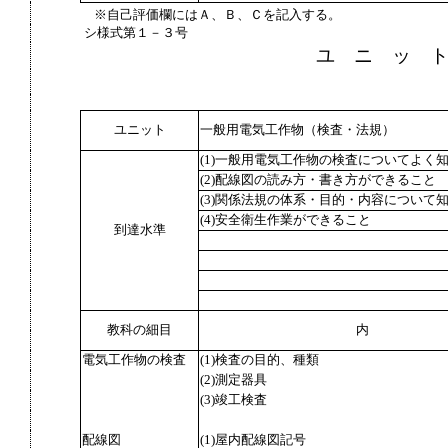
※自己評価欄にはＡ、Ｂ、Ｃを記入する。
シ様式第１－３号
ユ ニ ッ 
ユニット
一般用電気工作物（検査・法規）
(1)一般用電気工作物の検査についてよく
(2)配線図の読み方・書き方ができること
(3)関係法規の体系・目的・内容について
(4)安全衛生作業ができること
到達水準
教科の細目
内
電気工作物の検査
(1)検査の目的、種類
(2)測定器具
(3)竣工検査
配線図
(1)屋内配線図記号