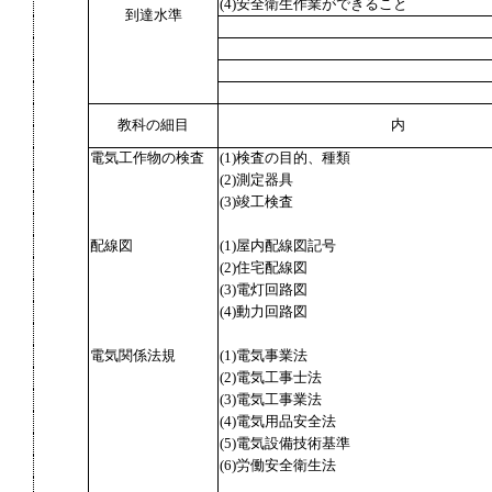
(4)安全衛生作業ができること
到達水準
教科の細目
内
電気工作物の検査
(1)検査の目的、種類
(2)測定器具
(3)竣工検査
配線図
(1)屋内配線図記号
(2)住宅配線図
(3)電灯回路図
(4)動力回路図
電気関係法規
(1)電気事業法
(2)電気工事士法
(3)電気工事業法
(4)電気用品安全法
(5)電気設備技術基準
(6)労働安全衛生法