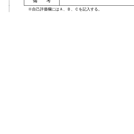
備 考
※自己評価欄にはＡ、Ｂ、Ｃを記入する。