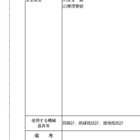
安全衛生
(1)安全一般
(2)整理整頓
使用する機械
回路計、絶縁抵抗計、接地抵抗計
器具等
備 考