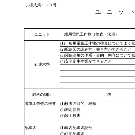
シ様式第１－３号
ユ ニ ッ 
ユニット
一般用電気工作物（検査・法規）
(1)一般用電気工作物の検査についてよく
(2)配線図の読み方・書き方ができること
(3)関係法規の体系・目的・内容について
(4)安全衛生作業ができること
到達水準
教科の細目
内
電気工作物の検査
(1)検査の目的、種類
(2)測定器具
(3)竣工検査
配線図
(1)屋内配線図記号
(2)住宅配線図