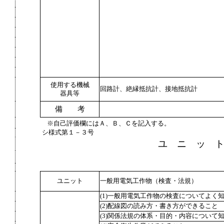
使用する機械
回路計、絶縁抵抗計、接地抵抗計
器具等
備 考
※自己評価欄にはＡ、Ｂ、Ｃを記入する。
シ様式第１－３号
ユ ニ ッ 
ユニット
一般用電気工作物（検査・法規）
(1)一般用電気工作物の検査についてよく
(2)配線図の読み方・書き方ができること
(3)関係法規の体系・目的・内容について