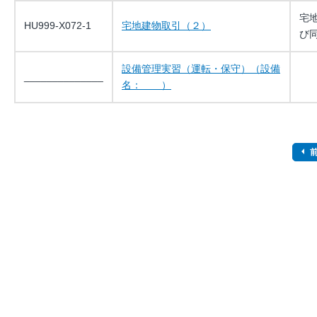
宅
HU999-X072-1
宅地建物取引（２）
び
設備管理実習（運転・保守）（設備
______________
名： ）