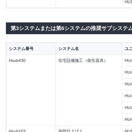
HU1
第3システムまたは第6システムの推奨サブシステ
システム番号
システム名
ユ
Hsub430
住宅設備施工（衛生器具）
HU4
HU4
HU4
HU4
HU4
HU4
Hsub103
内部仕上げ１
HU1