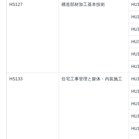
HS127
構造部材加工基本技術
HU1
HU1
HU1
HU3
HU1
HU1
HS133
住宅工事管理と躯体・内装施工
HU1
HU1
HU1
HU1
HU1