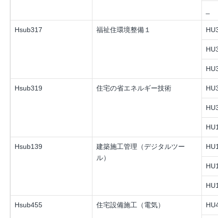
_
Hsub317
福祉住環境整備１
HU3
HU3
HU3
Hsub319
住宅の省エネルギー技術
HU3
HU3
HU1
Hsub139
建築施工管理（デジタルツー
HU1
ル）
HU1
HU1
Hsub455
住宅設備施工（電気）
HU4