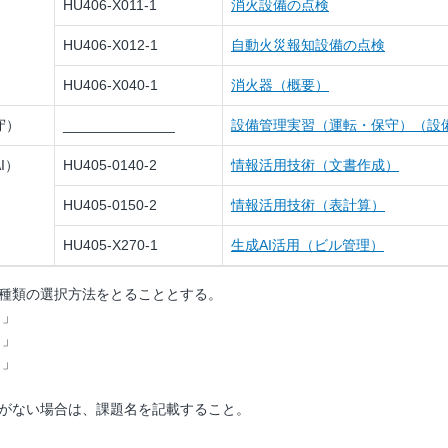
HU406-X011-1
消火設備の点検
HU406-X012-1
自動火災報知設備の点検
HU406-X040-1
消火器（概要）
守）
______________
設備管理実習（運転・保守）（
I）
HU405-0140-2
情報活用技術（文書作成）
HU405-0150-2
情報活用技術（表計算）
HU405-X270-1
生成AI活用（ビル管理）
種類の選択方法をとることとする。
Ｂ」
Ｃ」
Ｄ」
がない場合は、課題名を記載すること。