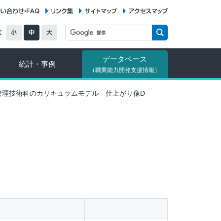
お問い合わせ・FAQ
リンク集
サイトマップ
アクセスマップ
データベース
統計・事例
（職業能力開発支援情報）
管理技術科のカリキュラムモデル 仕上がり像D