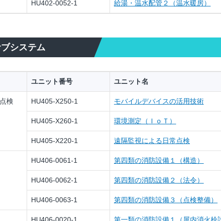
HU402-0052-1
給湯・温水配管２（温水暖房）
サブシステム
ユニット番号
ユニット名
備点検
HU405-X250-1
モバイルデバイスの活用技術
HU405-X260-1
環境測定（ＩｏＴ）
HU405-X220-1
遠隔監視による日常点検
HU406-0061-1
第四類の消防設備１（構造）
HU406-0062-1
第四類の消防設備２（法令）
HU406-0063-1
第四類の消防設備３（点検整備）
HU406-0020-1
第一類の消防設備１（屋内消火栓