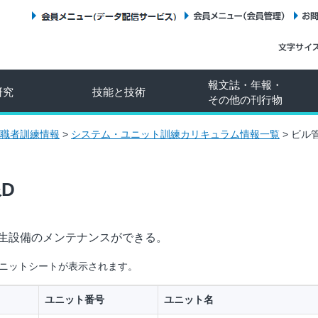
会員メニュー（データ配信サービス）
会員メニュー（会員管理）
報文誌・年報・
研究
技能と技術
その他の刊行物
職者訓練情報
>
システム・ユニット訓練カリキュラム情報一覧
>
ビル
D
生設備のメンテナンスができる。
ニットシートが表示されます。
ユニット番号
ユニット名