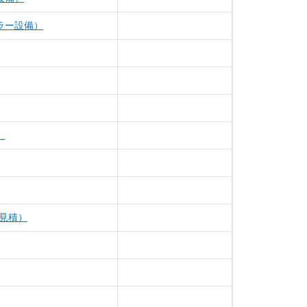
ラー設備）
）
見積）