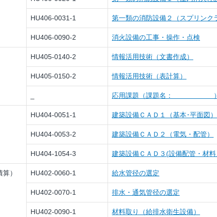
HU406-0031-1
第一類の消防設備２（スプリンク
HU406-0090-2
消火設備の工事・操作・点検
HU405-0140-2
情報活用技術（文書作成）
HU405-0150-2
情報活用技術（表計算）
_
応用課題（課題名： 
HU404-0051-1
建築設備ＣＡＤ１（基本･平面図）
HU404-0053-2
建築設備ＣＡＤ２（電気・配管）
HU404-1054-3
建築設備ＣＡＤ３(設備配管・材料
積算）
HU402-0060-1
給水管径の選定
HU402-0070-1
排水・通気管径の選定
HU402-0090-1
材料取り（給排水衛生設備）