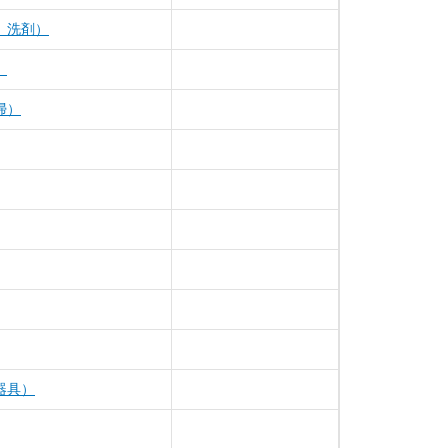
、洗剤）
）
掃）
器具）