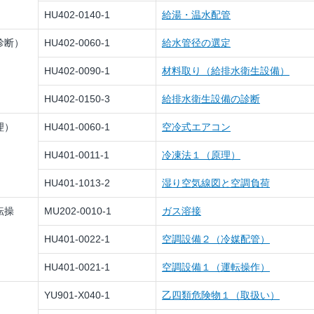
HU402-0140-1
給湯・温水配管
診断）
HU402-0060-1
給水管径の選定
HU402-0090-1
材料取り（給排水衛生設備）
HU402-0150-3
給排水衛生設備の診断
理）
HU401-0060-1
空冷式エアコン
HU401-0011-1
冷凍法１（原理）
HU401-1013-2
湿り空気線図と空調負荷
転操
MU202-0010-1
ガス溶接
HU401-0022-1
空調設備２（冷媒配管）
HU401-0021-1
空調設備１（運転操作）
YU901-X040-1
乙四類危険物１（取扱い）