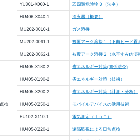
YU901-X060-1
乙四類危険物３（法令）
HU406-X040-1
消火器（概要）
MU202-0010-1
ガス溶接
MU202-0061-1
被覆アーク溶接１（下向ビード置
MU202-0062-1
被覆アーク溶接２（水平すみ肉溶
HU405-X180-2
省エネルギー対策(関係法令)
HU405-X190-2
省エネルギー対策（技術）
HU405-X200-2
省エネルギー対策（計測・分析）
備点検
HU405-X250-1
モバイルデバイスの活用技術
EU102-X110-1
電気測定（ＩｏＴ）
HU405-X220-1
遠隔監視による日常点検