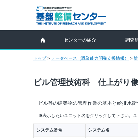
センターの紹介
調査
トップ
>
データベース（職業能力開発支援情報）
>
離
ビル管理技術科 仕上がり像
ビル等の建築物の管理作業の基本と給排水衛
※表示したいユニット名をクリックして下さい。ユ
システム番号
システム名