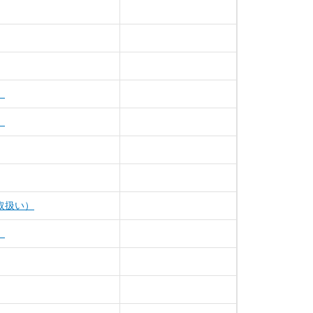
）
）
取扱い）
）