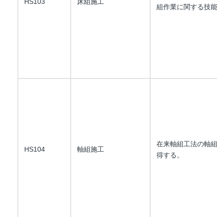
HS103
床組施工
組作業に関する技
在来軸組工法の軸
HS104
軸組施工
得する。