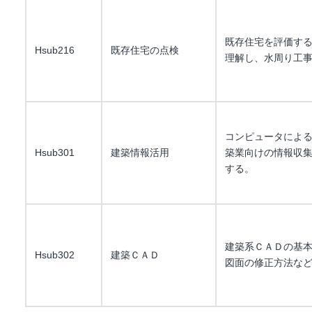
既存住宅を評価す
Hsub216
既存住宅の点検
理解し、水周り工
コンピュータによ
Hsub301
建築情報活用
築業向けの情報収
する。
建築系ＣＡＤの基
Hsub302
建築ＣＡＤ
図面の修正方法な