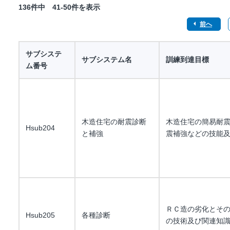
136件中 41-50件を表示
前へ
サブシステ
サブシステム名
訓練到達目標
ム番号
木造住宅の耐震診断
木造住宅の簡易耐
Hsub204
と補強
震補強などの技能
ＲＣ造の劣化とそ
Hsub205
各種診断
の技術及び関連知