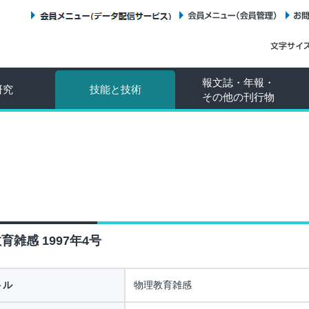
会員メニュー（データ配信サービス）
会員メニュー（会員管理）
報文誌・年報・
研究
技能と技術
その他の刊行物
育雑感 1997年4号
トル
物理教育雑感