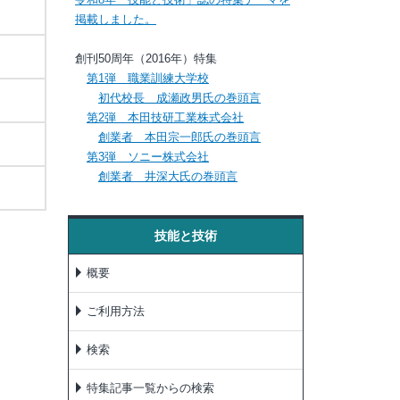
掲載しました。
創刊50周年（2016年）特集
第1弾 職業訓練大学校
初代校長 成瀬政男氏の巻頭言
第2弾 本田技研工業株式会社
創業者 本田宗一郎氏の巻頭言
第3弾 ソニー株式会社
創業者 井深大氏の巻頭言
技能と技術
概要
ご利用方法
検索
特集記事一覧からの検索