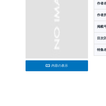
作者
作者
掲載
目次
特集
内容の表示