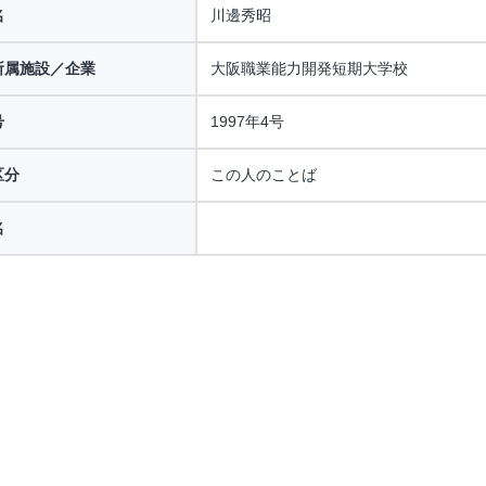
名
川邊秀昭
所属施設／企業
大阪職業能力開発短期大学校
号
1997年4号
区分
この人のことば
名