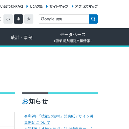
お問い合わせ・FAQ
リンク集
サイトマップ
アクセスマップ
データベース
統計・事例
（職業能力開発支援情報）
お知らせ
令和9年「技能と技術」誌表紙デザイン募
集開始について
令和8年「技能と技術」誌の特集テーマを