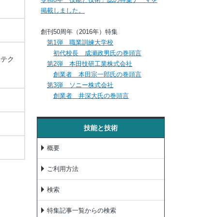
掲載しました。
創刊50周年（2016年）特集
第1弾 職業訓練大学校
初代校長 成瀬政男氏の巻頭言
リテク
第2弾 本田技研工業株式会社
創業者 本田宗一郎氏の巻頭言
第3弾 ソニー株式会社
創業者 井深大氏の巻頭言
技能と技術
概要
ご利用方法
検索
特集記事一覧からの検索