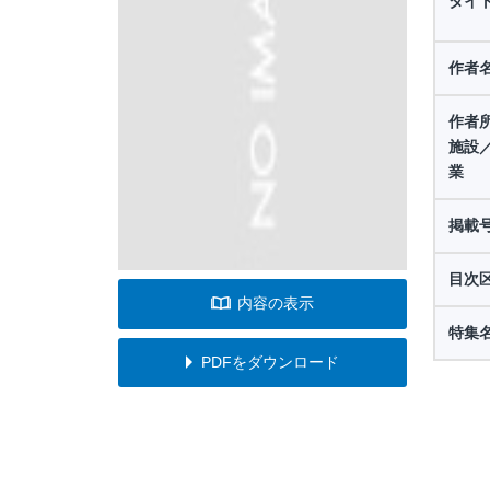
タイ
作者
作者
施設
業
掲載
目次
内容の表示
特集
PDFをダウンロード