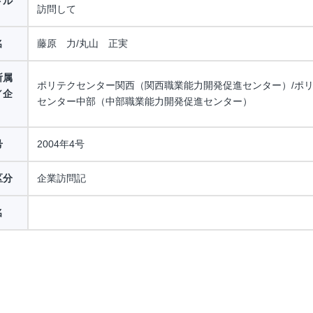
トル
訪問して
名
藤原 力/丸山 正実
所属
ポリテクセンター関西（関西職業能力開発促進センター）/ポ
／企
センター中部（中部職業能力開発促進センター）
号
2004年4号
区分
企業訪問記
名