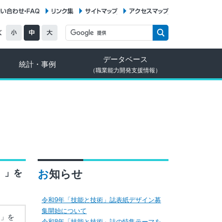
お問い合わせ・FAQ
リンク集
サイトマップ
アクセスマップ
データベース
統計・事例
（職業能力開発支援情報）
）」を
お知らせ
令和9年「技能と技術」誌表紙デザイン募
集開始について
）」を
令和8年「技能と技術」誌の特集テーマを