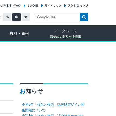
お問い合わせ・FAQ
リンク集
サイトマップ
アクセスマップ
データベース
統計・事例
（職業能力開発支援情報）
お知らせ
令和9年「技能と技術」誌表紙デザイン募
集開始について
令和8年「技能と技術」誌の特集テーマを