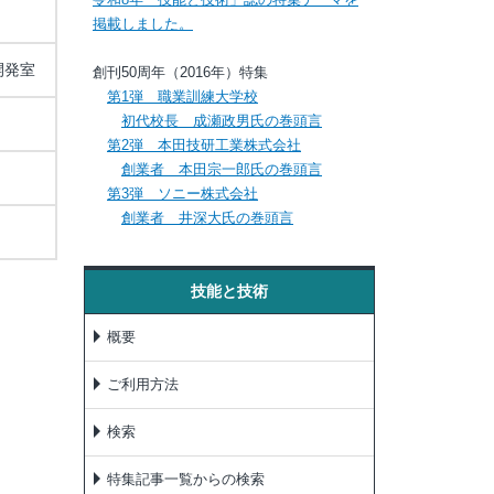
掲載しました。
開発室
創刊50周年（2016年）特集
第1弾 職業訓練大学校
初代校長 成瀬政男氏の巻頭言
第2弾 本田技研工業株式会社
創業者 本田宗一郎氏の巻頭言
第3弾 ソニー株式会社
創業者 井深大氏の巻頭言
技能と技術
概要
ご利用方法
検索
特集記事一覧からの検索