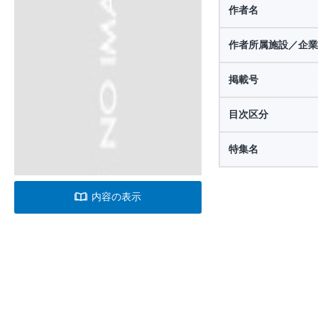
作者名
作者所属施設／企業
掲載号
目次区分
特集名
内容の表示