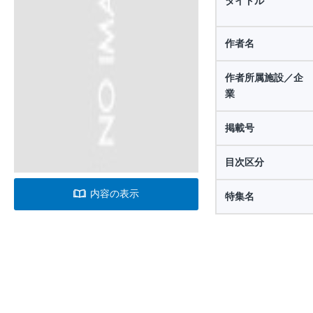
タイトル
作者名
作者所属施設／企
業
掲載号
目次区分
内容の表示
特集名