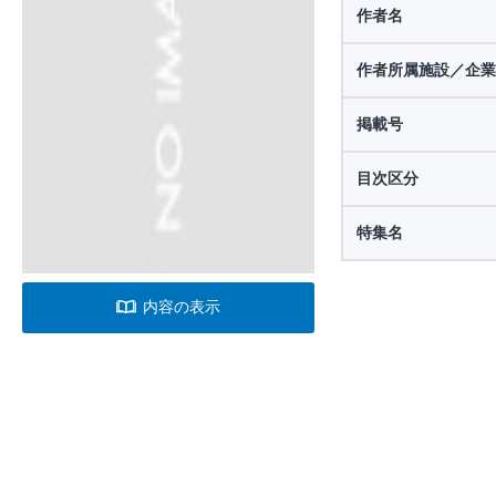
作者名
作者所属施設／企業
掲載号
目次区分
特集名
内容の表示