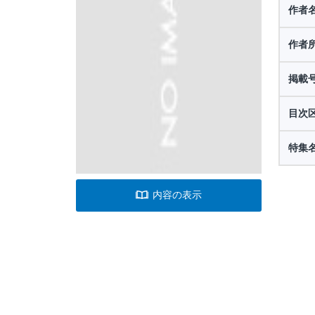
作者
作者
掲載
目次
特集
内容の表示