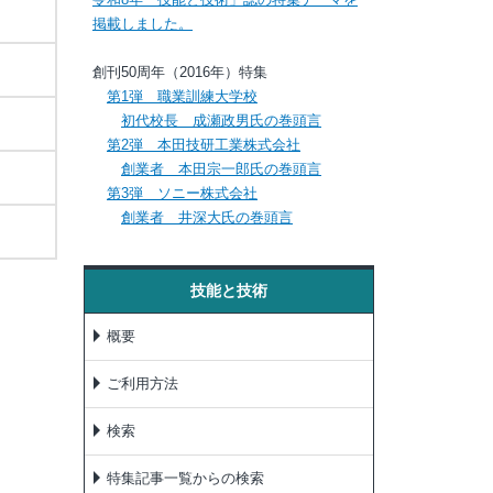
掲載しました。
創刊50周年（2016年）特集
第1弾 職業訓練大学校
初代校長 成瀬政男氏の巻頭言
第2弾 本田技研工業株式会社
創業者 本田宗一郎氏の巻頭言
第3弾 ソニー株式会社
創業者 井深大氏の巻頭言
技能と技術
概要
ご利用方法
検索
特集記事一覧からの検索