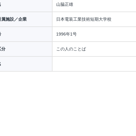
名
山脇正雄
所属施設／企業
日本電装工業技術短期大学校
号
1996年1号
区分
この人のことば
名