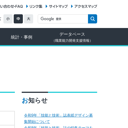
お問い合わせ・FAQ
リンク集
サイトマップ
アクセスマップ
データベース
統計・事例
（職業能力開発支援情報）
お知らせ
令和9年「技能と技術」誌表紙デザイン募
集開始について
令和8年「技能と技術」誌の特集テーマを