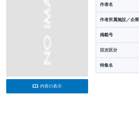
作者名
作者所属施設／企業
掲載号
目次区分
特集名
内容の表示