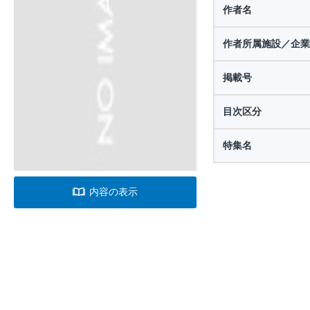
作者名
作者所属施設／企業
掲載号
目次区分
特集名
内容の表示