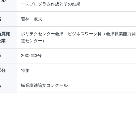
トル
ースプログラム作成とその効果
名
若林 兼夫
所属施
ポリテクセンター会津 ビジネスワーク科（会津職業能力開
企業
進センター）
号
2002年3号
区分
特集
名
職業訓練論文コンクール