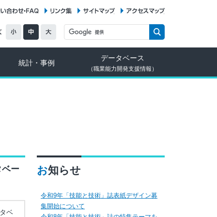
お問い合わせ・FAQ
リンク集
サイトマップ
アクセスマップ
データベース
統計・事例
（職業能力開発支援情報）
タベー
お知らせ
令和9年「技能と技術」誌表紙デザイン募
集開始について
タベ
令和8年「技能と技術」誌の特集テーマを