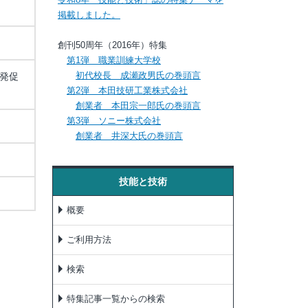
掲載しました。
創刊50周年（2016年）特集
第1弾 職業訓練大学校
初代校長 成瀬政男氏の巻頭言
発促
第2弾 本田技研工業株式会社
創業者 本田宗一郎氏の巻頭言
第3弾 ソニー株式会社
創業者 井深大氏の巻頭言
技能と技術
概要
ご利用方法
検索
特集記事一覧からの検索