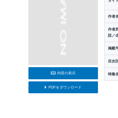
タイ
作者
作者
設／
掲載
目次
内容の表示
特集
PDFをダウンロード