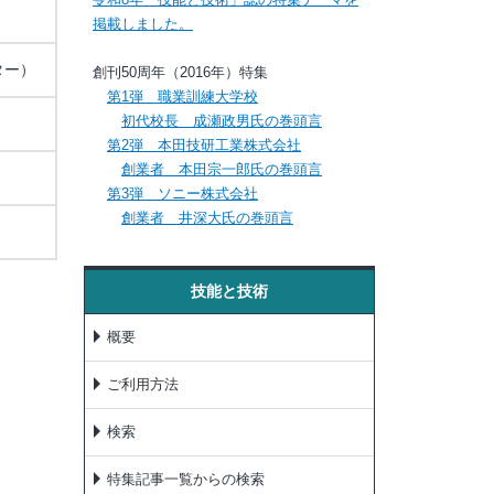
掲載しました。
ター）
創刊50周年（2016年）特集
第1弾 職業訓練大学校
初代校長 成瀬政男氏の巻頭言
第2弾 本田技研工業株式会社
創業者 本田宗一郎氏の巻頭言
第3弾 ソニー株式会社
創業者 井深大氏の巻頭言
技能と技術
概要
ご利用方法
検索
特集記事一覧からの検索