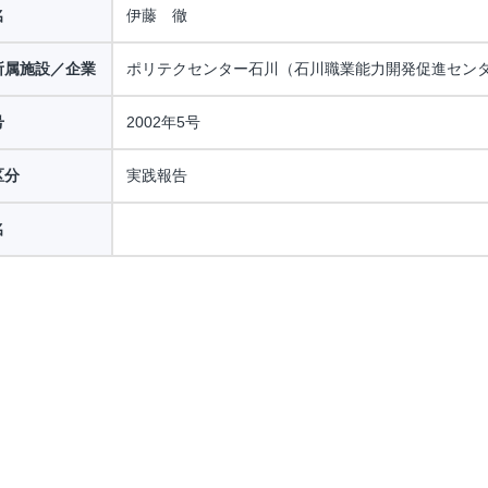
名
伊藤 徹
所属施設／企業
ポリテクセンター石川（石川職業能力開発促進セン
号
2002年5号
区分
実践報告
名