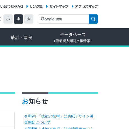
お問い合わせ・FAQ
リンク集
サイトマップ
アクセスマップ
データベース
統計・事例
（職業能力開発支援情報）
お知らせ
令和9年「技能と技術」誌表紙デザイン募
集開始について
令和8年「技能と技術」誌の特集テーマを