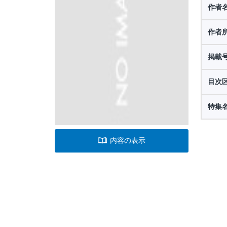
作者
作者
掲載
目次
特集
内容の表示