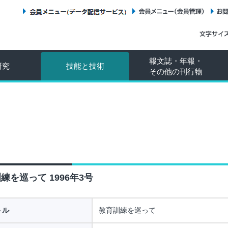
会員メニュー（データ配信サービス）
会員メニュー（会員管理）
報文誌・年報・
研究
技能と技術
その他の刊行物
練を巡って 1996年3号
トル
教育訓練を巡って