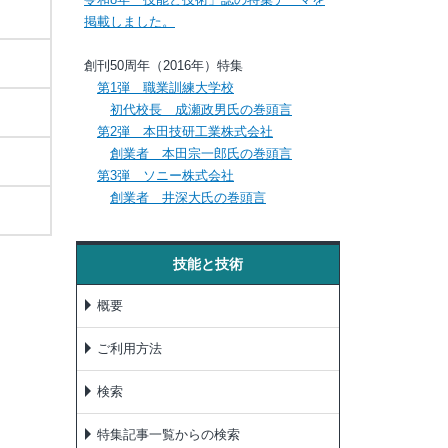
掲載しました。
創刊50周年（2016年）特集
第1弾 職業訓練大学校
初代校長 成瀬政男氏の巻頭言
第2弾 本田技研工業株式会社
創業者 本田宗一郎氏の巻頭言
第3弾 ソニー株式会社
創業者 井深大氏の巻頭言
技能と技術
概要
ご利用方法
検索
特集記事一覧からの検索