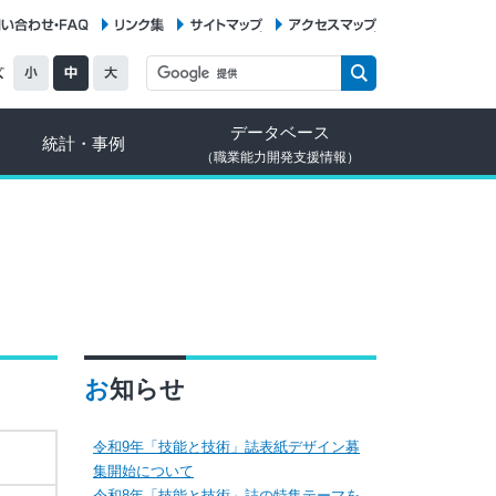
お問い合わせ・FAQ
リンク集
サイトマップ
アクセスマップ
データベース
統計・事例
（職業能力開発支援情報）
お知らせ
令和9年「技能と技術」誌表紙デザイン募
集開始について
令和8年「技能と技術」誌の特集テーマを