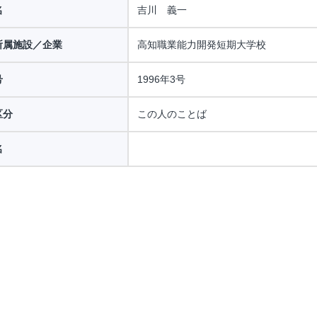
名
吉川 義一
所属施設／企業
高知職業能力開発短期大学校
号
1996年3号
区分
この人のことば
名