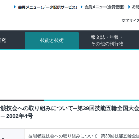
会員メニュー（データ配信サービス）
会員メニュー（会員管理）
報文誌・年報・
研究
技能と技術
その他の刊行物
競技会への取り組みについて─第39回技能五輪全国大
─ 2002年4号
技能者競技会への取り組みについて─第39回技能五輪全