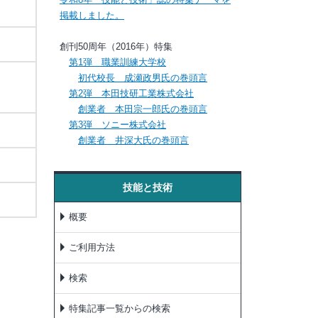
掲載しました。
創刊50周年（2016年）特集
第1弾 職業訓練大学校
初代校長 成瀬政男氏の巻頭言
第2弾 本田技研工業株式会社
創業者 本田宗一郎氏の巻頭言
第3弾 ソニー株式会社
創業者 井深大氏の巻頭言
技能と技術
概要
ご利用方法
検索
特集記事一覧からの検索