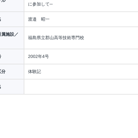
トル
に参加して─
名
渡邉 昭一
所属施設／
福島県立郡山高等技術専門校
号
2002年4号
区分
体験記
名