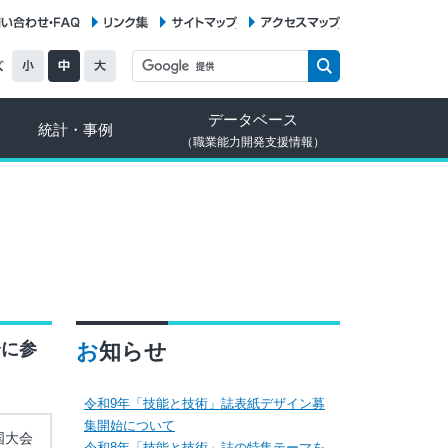
お問い合わせ・FAQ
リンク集
サイトマップ
アクセスマップ
データベース
統計・事例
（職業能力開発支援情報）
会に参
お知らせ
令和9年「技能と技術」誌表紙デザイン募
集開始について
国大会
令和8年「技能と技術」誌の特集テーマを