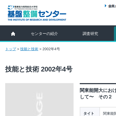
センターの紹介
調査研究
トップ
>
技能と技術
>
2002年4号
技能と技術 2002年4号
関東能開大にお
して〜 その２ 実
タイト
関東能