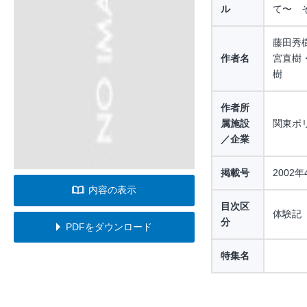
ル
て〜 
藤田秀
作者名
宮直樹
樹
作者所
属施設
関東ポ
／企業
掲載号
2002年
内容の表示
目次区
体験記
分
PDFをダウンロード
特集名