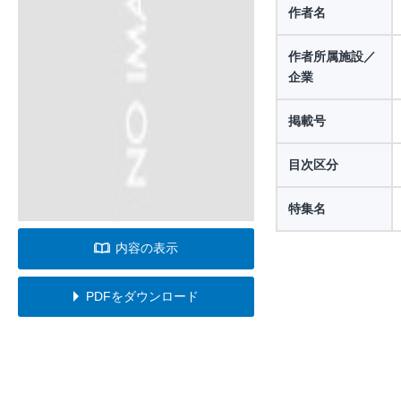
作者名
作者所属施設／
企業
掲載号
目次区分
特集名
内容の表示
PDFをダウンロード