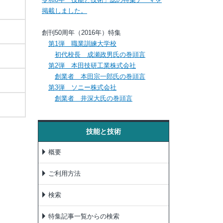
掲載しました。
創刊50周年（2016年）特集
第1弾 職業訓練大学校
初代校長 成瀬政男氏の巻頭言
第2弾 本田技研工業株式会社
創業者 本田宗一郎氏の巻頭言
第3弾 ソニー株式会社
創業者 井深大氏の巻頭言
技能と技術
概要
ご利用方法
検索
特集記事一覧からの検索