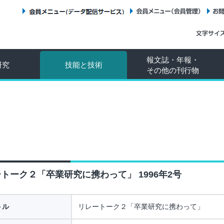
会員メニュー（データ配信サービス）
会員メニュー（会員管理）
報文誌・年報・
研究
技能と技術
その他の刊行物
トーク２「卒業研究に携わって」 1996年2号
トル
リレートーク２「卒業研究に携わって」