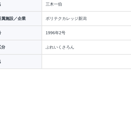
名
三木一伯
所属施設／企業
ポリテクカレッジ新潟
号
1996年2号
区分
ぶれいくさろん
名