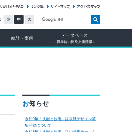
お問い合わせ・FAQ
リンク集
サイトマップ
アクセスマップ
データベース
統計・事例
（職業能力開発支援情報）
お知らせ
令和9年「技能と技術」誌表紙デザイン募
集開始について
令和8年「技能と技術」誌の特集テーマを