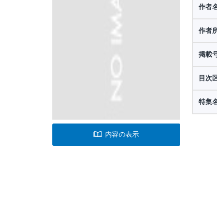
作者
作者
掲載
目次
特集
内容の表示