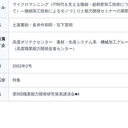
マイクロマシニング（IT時代を支える微細・超精密加工技術に
トル
て）―微細加工技術によるモノづくりと能力開発セミナーの展
名
土屋重助・多井作和郎・宮下英明
所属
高度ポリテクセンター 素材・生産システム系 機械加工グル
／企
（高度職業能力開発促進センター）
号
2002年2号
区分
特集
名
第9回職業能力開発研究発表講演会■4