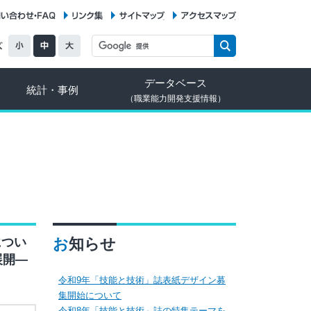
お問い合わせ・FAQ
リンク集
サイトマップ
アクセスマップ
データベース
統計・事例
（職業能力開発支援情報）
につい
お知らせ
展開―
令和9年「技能と技術」誌表紙デザイン募
集開始について
令和8年「技能と技術」誌の特集テーマを