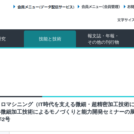
会員メニュー（データ配信サービス）
会員メニュー（会員管理）
報文誌・年報・
研究
技能と技術
その他の刊行物
クロマシニング（IT時代を支える微細・超精密加工技術
―微細加工技術によるモノづくりと能力開発セミナーの
年2号