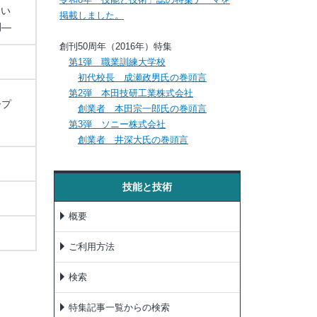
つい
掲載しました。
開―
創刊50周年（2016年）特集
第1弾 職業訓練大学校
初代校長 成瀬政男氏の巻頭言
第2弾 本田技研工業株式会社
ープ
創業者 本田宗一郎氏の巻頭言
第3弾 ソニー株式会社
創業者 井深大氏の巻頭言
技能と技術
概要
ご利用方法
検索
特集記事一覧からの検索