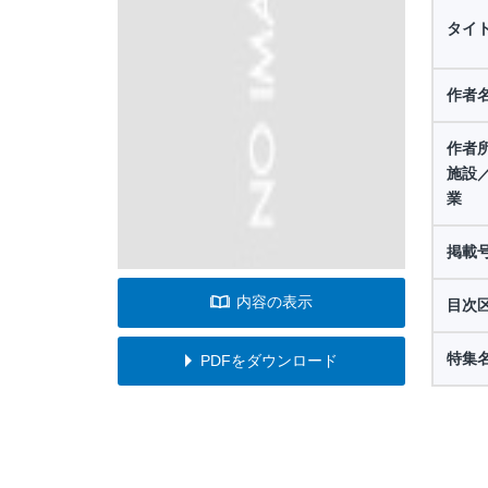
タイ
作者
作者
施設
業
掲載
内容の表示
目次
特集
PDFをダウンロード