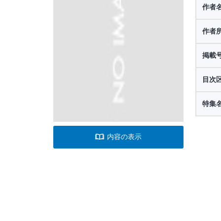
作者
作者
掲載
目次
特集
内容の表示