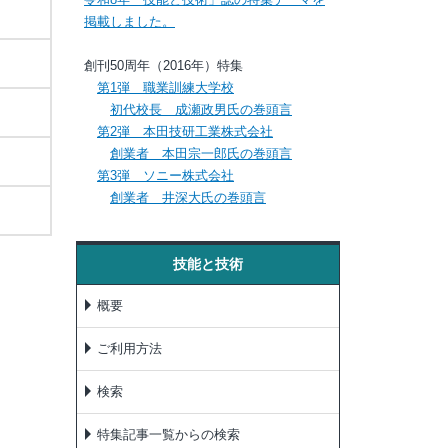
掲載しました。
創刊50周年（2016年）特集
第1弾 職業訓練大学校
初代校長 成瀬政男氏の巻頭言
第2弾 本田技研工業株式会社
創業者 本田宗一郎氏の巻頭言
第3弾 ソニー株式会社
創業者 井深大氏の巻頭言
技能と技術
概要
ご利用方法
検索
特集記事一覧からの検索