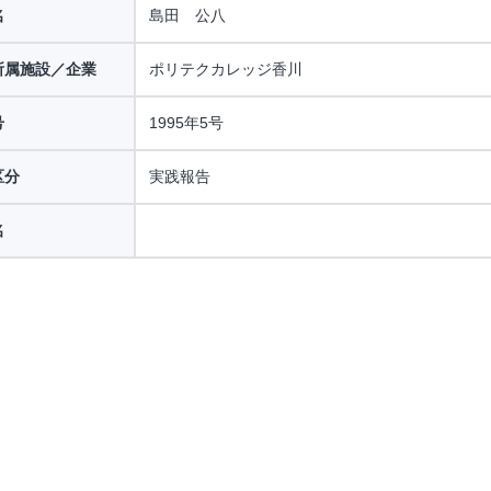
名
島田 公八
所属施設／企業
ポリテクカレッジ香川
号
1995年5号
区分
実践報告
名