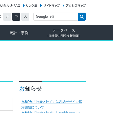
お問い合わせ・FAQ
リンク集
サイトマップ
アクセスマップ
データベース
統計・事例
（職業能力開発支援情報）
お知らせ
令和9年「技能と技術」誌表紙デザイン募
集開始について
令和8年「技能と技術」誌の特集テーマを