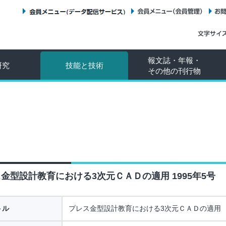
会員メニュー（データ配信サービス）
会員メニュー（会員管理）
報文誌・年報・
研究
技能と技術
その他の刊行物
金型設計教育における3次元ＣＡＤの適用 1995年5号
トル
プレス金型設計教育における3次元ＣＡＤの適用