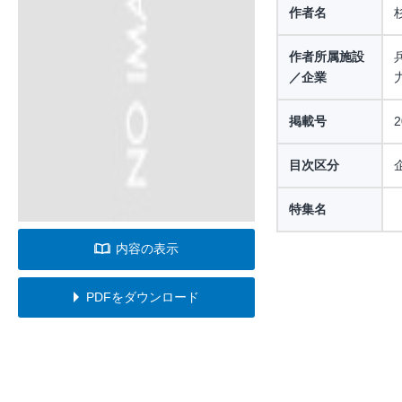
作者名
作者所属施設
／企業
掲載号
目次区分
特集名
内容の表示
PDFをダウンロード