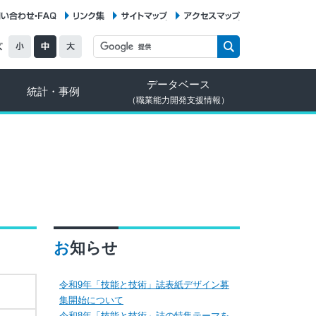
お問い合わせ・FAQ
リンク集
サイトマップ
アクセスマップ
データベース
統計・事例
（職業能力開発支援情報）
お知らせ
令和9年「技能と技術」誌表紙デザイン募
集開始について
令和8年「技能と技術」誌の特集テーマを