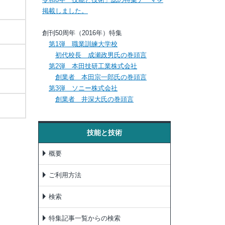
掲載しました。
創刊50周年（2016年）特集
第1弾 職業訓練大学校
初代校長 成瀬政男氏の巻頭言
第2弾 本田技研工業株式会社
創業者 本田宗一郎氏の巻頭言
第3弾 ソニー株式会社
創業者 井深大氏の巻頭言
技能と技術
概要
ご利用方法
検索
特集記事一覧からの検索