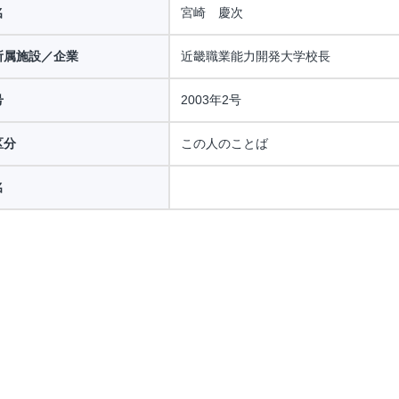
名
宮崎 慶次
所属施設／企業
近畿職業能力開発大学校長
号
2003年2号
区分
この人のことば
名