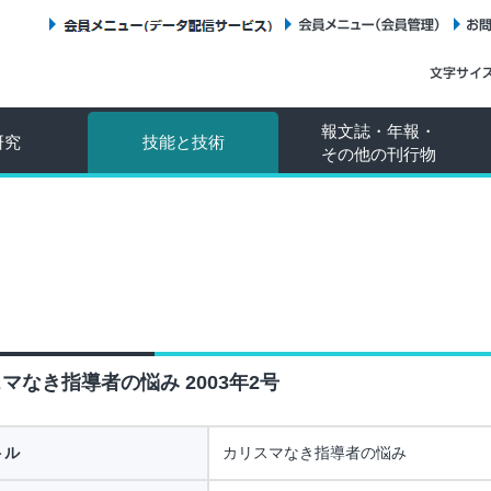
会員メニュー（データ配信サービス）
会員メニュー（会員管理）
報文誌・年報・
研究
技能と技術
その他の刊行物
マなき指導者の悩み 2003年2号
トル
カリスマなき指導者の悩み