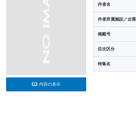
作者名
作者所属施設／企業
掲載号
目次区分
特集名
内容の表示