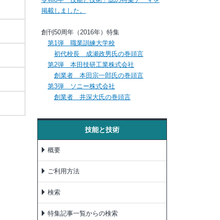
掲載しました。
創刊50周年（2016年）特集
第1弾 職業訓練大学校
初代校長 成瀬政男氏の巻頭言
第2弾 本田技研工業株式会社
創業者 本田宗一郎氏の巻頭言
第3弾 ソニー株式会社
創業者 井深大氏の巻頭言
技能と技術
概要
ご利用方法
検索
特集記事一覧からの検索