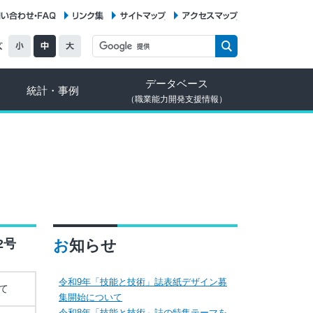
お問い合わせ・FAQ
リンク集
サイトマップ
アクセスマップ
データベース
統計・事例
（職業能力開発支援情報）
2号
お知らせ
令和9年「技能と技術」誌表紙デザイン募
て
集開始について
令和8年「技能と技術」誌の特集テーマを