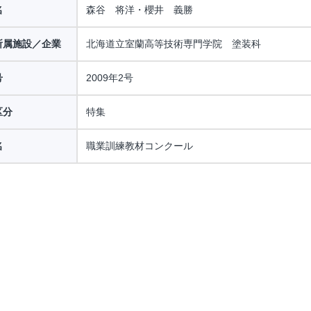
名
森谷 将洋・櫻井 義勝
所属施設／企業
北海道立室蘭高等技術専門学院 塗装科
号
2009年2号
区分
特集
名
職業訓練教材コンクール