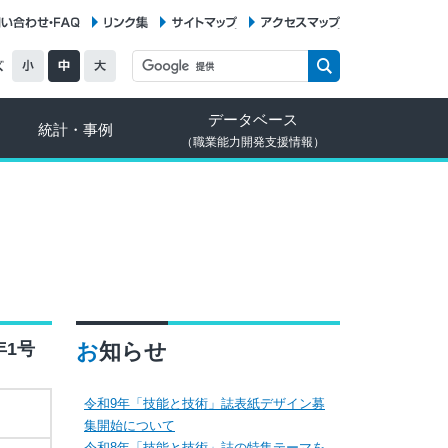
お問い合わせ・FAQ
リンク集
サイトマップ
アクセスマップ
データベース
統計・事例
（職業能力開発支援情報）
年1号
お知らせ
令和9年「技能と技術」誌表紙デザイン募
集開始について
令和8年「技能と技術」誌の特集テーマを