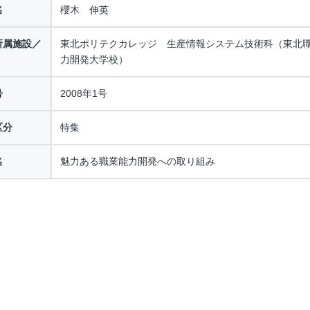
名
櫻木 伸英
所属施設／
東北ポリテクカレッジ 生産情報システム技術科（東北
力開発大学校）
号
2008年1号
区分
特集
名
魅力ある職業能力開発への取り組み