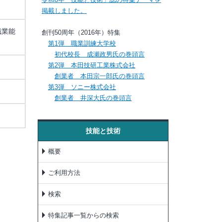
掲載しました。
職業能
創刊50周年（2016年）特集
第1弾 職業訓練大学校
初代校長 成瀬政男氏の巻頭言
第2弾 本田技研工業株式会社
創業者 本田宗一郎氏の巻頭言
第3弾 ソニー株式会社
創業者 井深大氏の巻頭言
技能と技術
概要
ご利用方法
検索
特集記事一覧からの検索