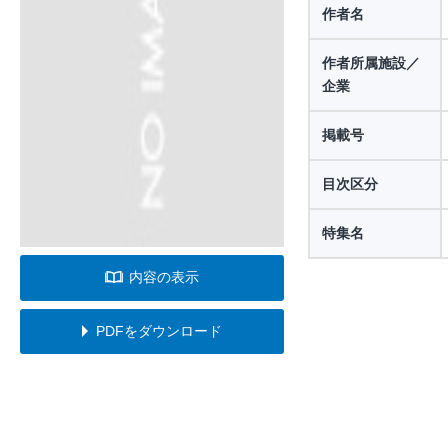
作者名
作者所属施設／
企業
掲載号
目次区分
特集名
内容の表示
PDFをダウンロード