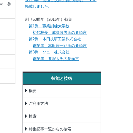
村 美
掲載しました。
創刊50周年（2016年）特集
第1弾 職業訓練大学校
初代校長 成瀬政男氏の巻頭言
第2弾 本田技研工業株式会社
創業者 本田宗一郎氏の巻頭言
第3弾 ソニー株式会社
創業者 井深大氏の巻頭言
技能と技術
概要
ご利用方法
検索
特集記事一覧からの検索