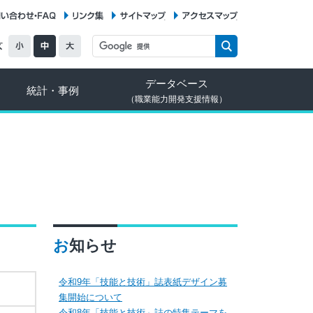
お問い合わせ・FAQ
リンク集
サイトマップ
アクセスマップ
データベース
統計・事例
（職業能力開発支援情報）
お知らせ
令和9年「技能と技術」誌表紙デザイン募
集開始について
令和8年「技能と技術」誌の特集テーマを