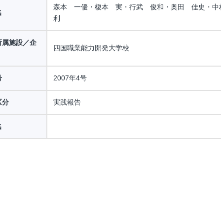
森本 一優・榎本 実・行武 俊和・奥田 佳史・中
名
利
所属施設／企
四国職業能力開発大学校
号
2007年4号
区分
実践報告
名