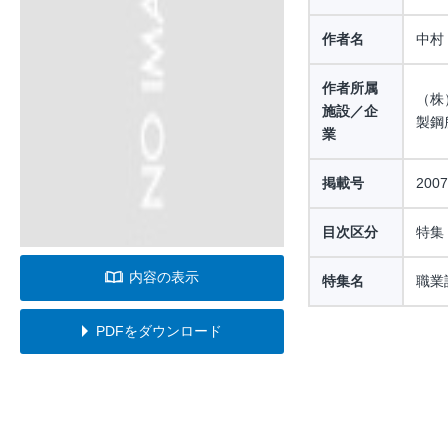
作者名
中村
作者所属
（株
施設／企
製鋼
業
掲載号
200
目次区分
特集
内容の表示
特集名
職業
PDFをダウンロード