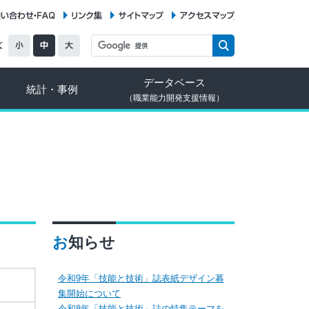
お問い合わせ・FAQ
リンク集
サイトマップ
アクセスマップ
データベース
統計・事例
（職業能力開発支援情報）
お知らせ
令和9年「技能と技術」誌表紙デザイン募
集開始について
令和8年「技能と技術」誌の特集テーマを