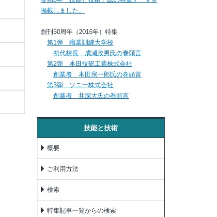
掲載しました。
創刊50周年（2016年）特集
第1弾 職業訓練大学校
初代校長 成瀬政男氏の巻頭言
第2弾 本田技研工業株式会社
創業者 本田宗一郎氏の巻頭言
第3弾 ソニー株式会社
創業者 井深大氏の巻頭言
技能と技術
概要
ご利用方法
検索
特集記事一覧からの検索