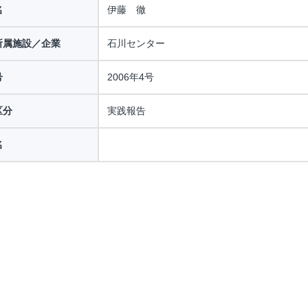
名
伊藤 徹
所属施設／企業
石川センター
号
2006年4号
区分
実践報告
名