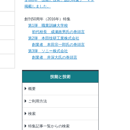
掲載しました。
創刊50周年（2016年）特集
第1弾 職業訓練大学校
初代校長 成瀬政男氏の巻頭言
第2弾 本田技研工業株式会社
創業者 本田宗一郎氏の巻頭言
第3弾 ソニー株式会社
創業者 井深大氏の巻頭言
技能と技術
概要
ご利用方法
検索
特集記事一覧からの検索