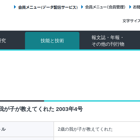
会員メニュー（データ配信サービス）
会員メニュー（会員管理）
報文誌・年報・
研究
技能と技術
その他の刊行物
我が子が教えてくれた 2003年4号
トル
2歳の我が子が教えてくれた