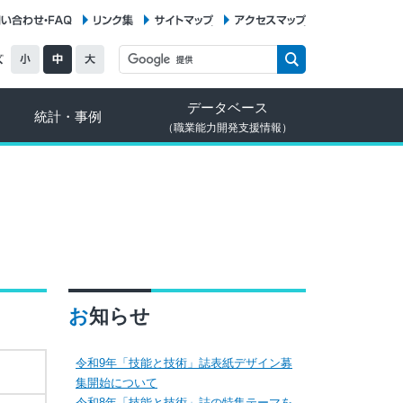
お問い合わせ・FAQ
リンク集
サイトマップ
アクセスマップ
データベース
統計・事例
（職業能力開発支援情報）
お知らせ
令和9年「技能と技術」誌表紙デザイン募
集開始について
令和8年「技能と技術」誌の特集テーマを