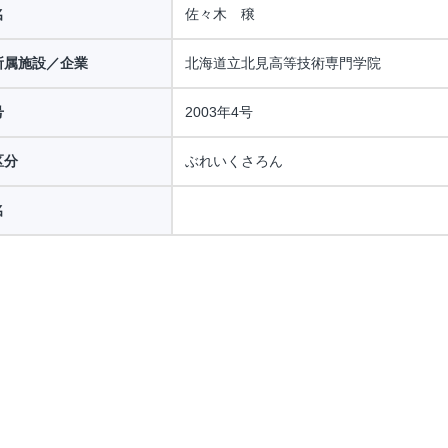
名
佐々木 穣
所属施設／企業
北海道立北見高等技術専門学院
号
2003年4号
区分
ぶれいくさろん
名