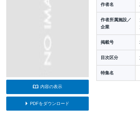
作者名
作者所属施設／
企業
掲載号
目次区分
特集名
内容の表示
PDFをダウンロード