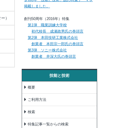
掲載しました。
ター）
創刊50周年（2016年）特集
第1弾 職業訓練大学校
初代校長 成瀬政男氏の巻頭言
第2弾 本田技研工業株式会社
創業者 本田宗一郎氏の巻頭言
第3弾 ソニー株式会社
創業者 井深大氏の巻頭言
技能と技術
概要
ご利用方法
検索
特集記事一覧からの検索