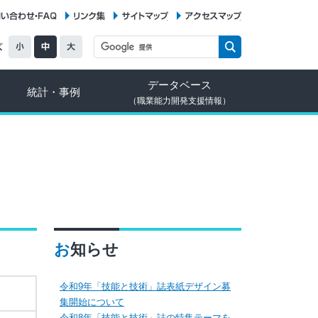
お問い合わせ・FAQ
リンク集
サイトマップ
アクセスマップ
データベース
統計・事例
（職業能力開発支援情報）
お知らせ
令和9年「技能と技術」誌表紙デザイン募
集開始について
令和8年「技能と技術」誌の特集テーマを