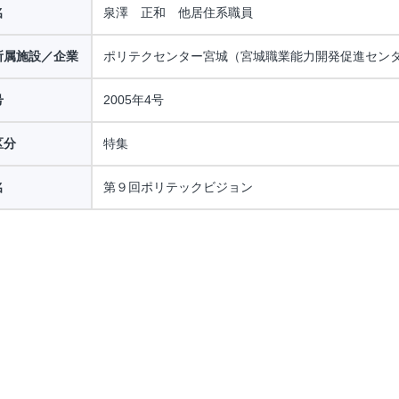
名
泉澤 正和 他居住系職員
所属施設／企業
ポリテクセンター宮城（宮城職業能力開発促進セン
号
2005年4号
区分
特集
名
第９回ポリテックビジョン