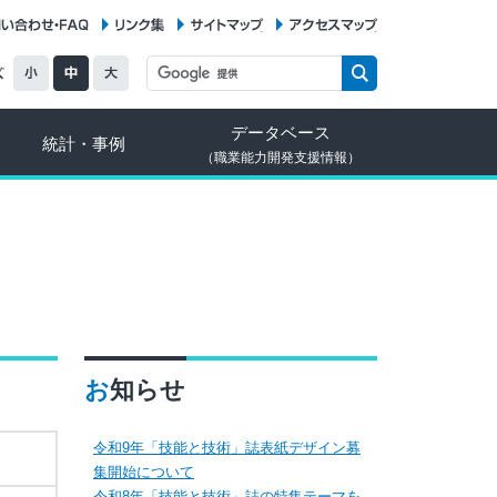
お問い合わせ・FAQ
リンク集
サイトマップ
アクセスマップ
データベース
統計・事例
（職業能力開発支援情報）
お知らせ
令和9年「技能と技術」誌表紙デザイン募
集開始について
令和8年「技能と技術」誌の特集テーマを